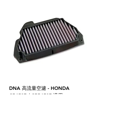
DNA 高流量空濾 - HONDA
CB650F / CBR650F 適用
價格
$2,580.00