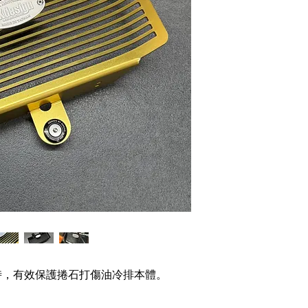
時，有效保護捲石打傷油冷排本體。