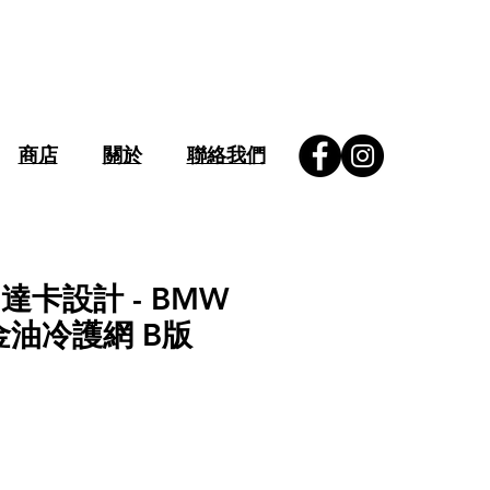
商店
關於
聯絡我們
n 達卡設計 - BMW
金油冷護網 B版
價
格