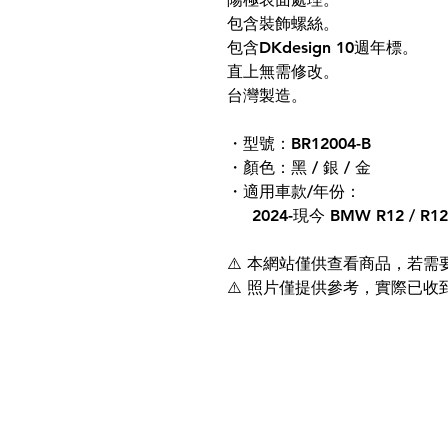
包含裝飾螺絲。
包含DKdesign 10週年標。
直上無需修改。
台灣製造。
・型號：BR12004-B
・顏色：黑 / 銀 / 金
・適用車款/年份：
2024-現今 BMW R12 / R12 n
⚠️ 本網站僅供查看商品，若
⚠️ 照片僅提供參考，實際已收