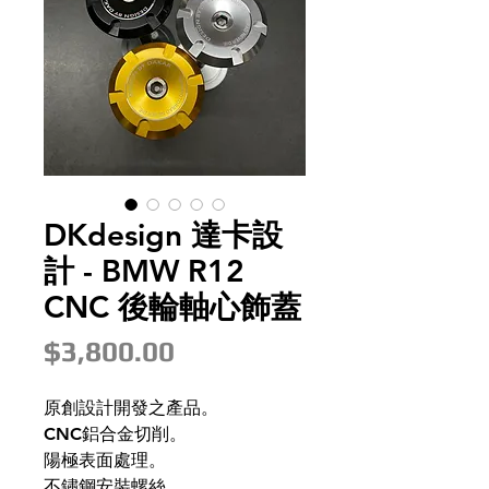
DKdesign 達卡設
計 - BMW R12
CNC 後輪軸心飾蓋
價
$3,800.00
格
原創設計開發之產品。
CNC鋁合金切削。
陽極表面處理。
不鏽鋼安裝螺絲。