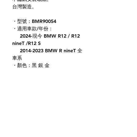
台灣製造。
・型號：BMR90054
・適用車款/年份：
2024-現今 BMW R12 / R12
nineT /R12 S
2014-2023 BMW R nineT 全
車系
・顏色：黑 銀 金
⚠️ 本網站僅供查看商品，若需要
任何商品服務請洽客服。
⚠️ 照片僅提供參考，實際已收到
之產品為主。