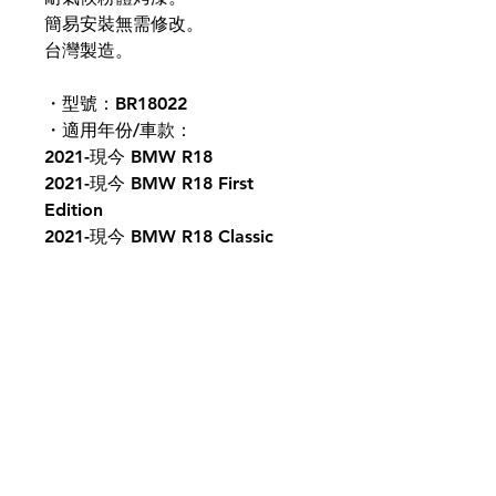
簡易安裝無需修改。
台灣製造。
・型號：BR18022
・適用年份/車款：
2021-現今 BMW R18
2021-現今 BMW R18 First
Edition
2021-現今 BMW R18 Classic
⚠️ 本網站僅供查看商品，若需要
任何商品服務請洽客服。
⚠️ 照片僅提供參考，實際已收到
之產品為主。