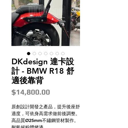
DKdesign 達卡設
計 - BMW R18 舒
適後靠背
價
$14,800.00
格
原創設計開發之產品，提升後座舒
適度，可依身高需求做前後調整。
高品質Ø25mm不鏽鋼管材製作。
耐氣候粉體烤漆。