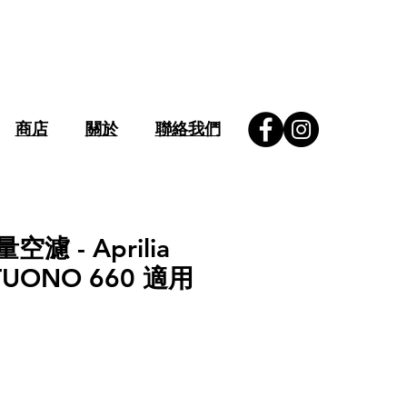
商店
關於
聯絡我們
空濾 - Aprilia
 TUONO 660 適用
價
格