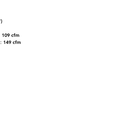
')
09 cfm
49 cfm