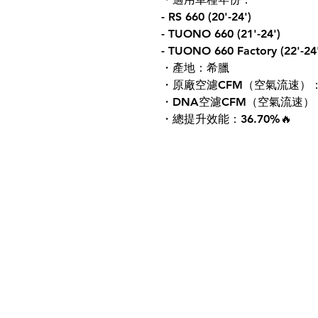
- RS 660 (20'-24')
- TUONO 660 (21'-24')
- TUONO 660 Factory (22'-24
・產地：希臘
・原廠空濾CFM（空氣流速）：1
・DNA空濾CFM（空氣流速）：1
・總提升效能：36.70%🔥