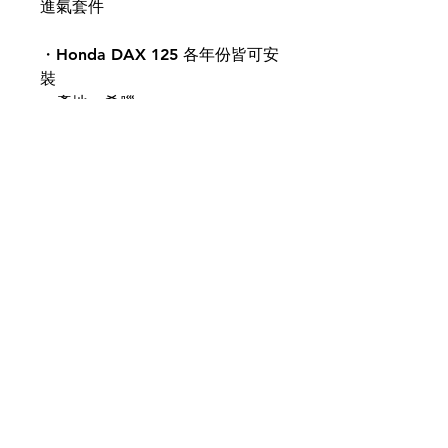
進氣套件
・Honda DAX 125 各年份皆可安
裝
・產地：希臘
・型號：P-H1N23-S2-COMBO
・總提升效能：53.3%
COPYRIGHT © 2025 by OUI OUI