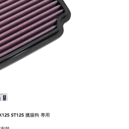
X125 ST125 臘腸狗 專用
可安裝