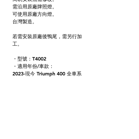
需沿用原廠牌照燈。
可使用原廠方向燈。
台灣製造。
若需安裝原廠後鴨尾，需另行加
工。
・型號：T4002
・適用年份/車款：
2023-現今 Triumph 400 全車系
⚠️ 本網站僅供查看商品，若需要
任何商品服務請洽客服。
⚠️ 照片僅提供參考，實際已收到
之產品為主。