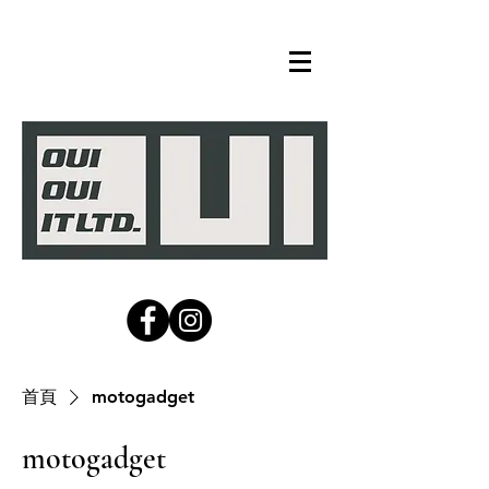
首頁
motogadget
motogadget