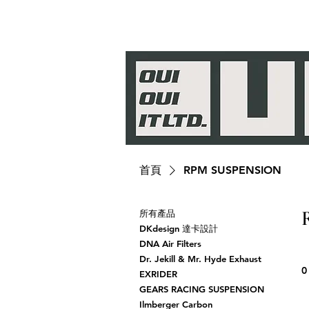
首頁
RPM SUSPENSION
所有產品
DKdesign 達卡設計
DNA Air Filters
Dr. Jekill & Mr. Hyde Exhaust
0
EXRIDER
GEARS RACING SUSPENSION
Ilmberger Carbon